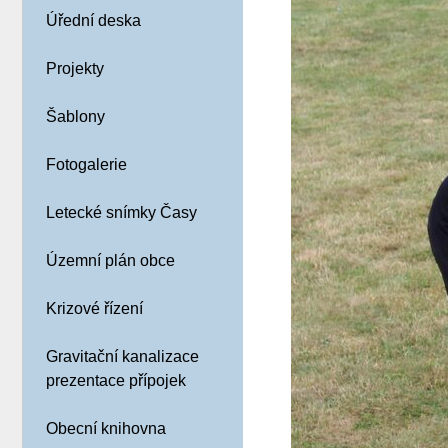
Úřední deska
Projekty
Šablony
Fotogalerie
Letecké snímky Časy
Územní plán obce
Krizové řízení
Gravitační kanalizace
prezentace přípojek
Obecní knihovna