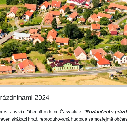
prázdninami 2024
 prostranství u Obecního domu Časy akce:
"Rozloučení s prázd
praven skákací hrad, reprodukovaná hudba a samozřejmě občerst